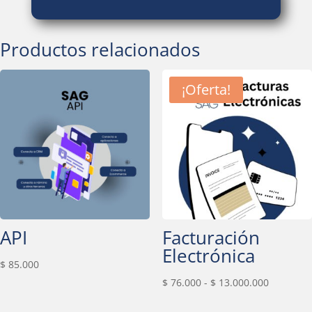
Productos relacionados
¡Oferta!
API
Facturación
Electrónica
$
85.000
Rango
$
76.000
-
$
13.000.000
de