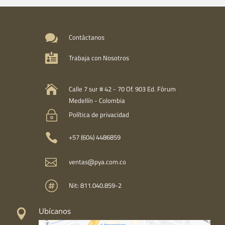
$ 1.200.000

Contáctanos

Trabaja con Nosotros

Calle 7 sur # 42 - 70 Of. 903 Ed. Fórum
Medellín - Colombia
~
Política de privacidad

+57 (604) 4486859

ventas@pya.com.co

Nit: 811.040.859-2
Ubícanos
