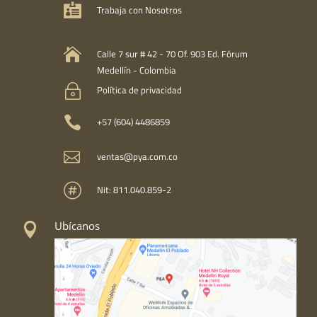

Trabaja con Nosotros

Calle 7 sur # 42 - 70 Of. 903 Ed. Fórum
Medellín - Colombia
~
Política de privacidad

+57 (604) 4486859

ventas@pya.com.co

Nit: 811.040.859-2
Ubícanos
