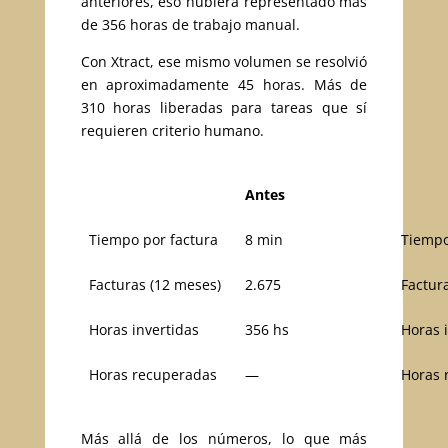
anteriores, eso hubiera representado más
de 356 horas de trabajo manual.
Con Xtract, ese mismo volumen se resolvió
en aproximadamente 45 horas. Más de
310 horas liberadas para tareas que sí
requieren criterio humano.
Antes
Tiempo por factura
8 min
Tiempo
Facturas (12 meses)
2.675
Factur
Horas invertidas
356 hs
Horas 
Horas recuperadas
—
Horas 
Más allá de los números, lo que más